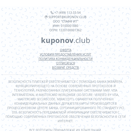
+7 (499) 113-33-54
SUPPORT@KUPONOV.CLUB
ООО "СПАФФ ИТ"
ИНН: 0100001880
ОГРН: 1220100001362
kuponov
.club
ОФЕРТА
УСЛОВИЯ ПРЕДОСТАВЛЕНИЯ УСЛУГ
ПОЛИТИКА КОНФИДЕНЦИАЛЬНОСТИ
ОТПИСАТЬСЯ
ВОЗВРАТ СРЕДСТВ
БЕЗОПАСНОСТЬ ПЛАТЕЖЕЙ ОБЕСПЕЧИВАЕТСЯ С ПОМОЩЬЮ БАНКА-ЭКВАЙЕРА,
ФУНКЦИОНИРУЮЩЕГО НА ОСНОВЕ СОВРЕМЕННЫХ ПРОТОКОЛОВ И
ТЕХНОЛОГИЙ, РАЗРАБОТАННЫХ ПЛАТЕЖНЫМИ СИСТЕМАМИ МИР, VISA
INTERNATIONAL И MASTERCARD WORLDWIDE (3D-SECURE: VERIFIED BY VISA,
MASTERCARD SECURECODE, MIRACCEPT). ОБРАБОТКА ПОЛУЧЕННЫХ
КОНФИДЕНЦИАЛЬНЫХ ДАННЫХ ДЕРЖАТЕЛЯ КАРТЫ ПРОИЗВОДИТСЯ В
ПРОЦЕССИНГОВОМ ЦЕНТРЕ БАНКА, СЕРТИФИЦИРОВАННОГО ПО СТАНДАРТУ PCI
DSS. БЕЗОПАСНОСТЬ ПЕРЕДАВАЕМОЙ ИНФОРМАЦИИ ОБЕСПЕЧИВАЕТСЯ С
ПОМОЩЬЮ СОВРЕМЕННЫХ ПРОТОКОЛОВ ОБЕСПЕЧЕНИЯ БЕЗОПАСНОСТИ В СЕТИ
ИНТЕРНЕТ.
ВСЕ ЛОГОТИПЫ ПРИНАДЛЕЖАТ ИХ ВЛАДЕЛЬЦАМ.