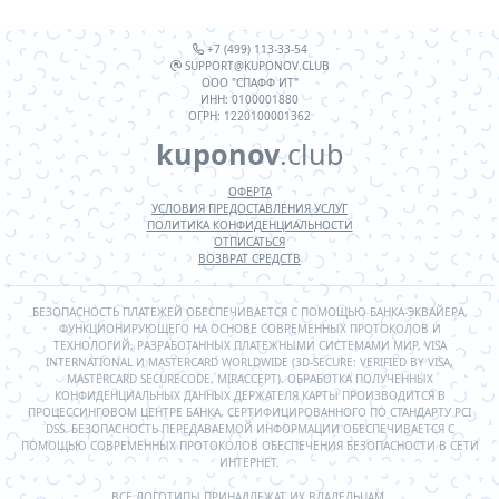
+7 (499) 113-33-54
SUPPORT@KUPONOV.CLUB
ООО "СПАФФ ИТ"
ИНН: 0100001880
ОГРН: 1220100001362
kuponov
.club
ОФЕРТА
УСЛОВИЯ ПРЕДОСТАВЛЕНИЯ УСЛУГ
ПОЛИТИКА КОНФИДЕНЦИАЛЬНОСТИ
ОТПИСАТЬСЯ
ВОЗВРАТ СРЕДСТВ
БЕЗОПАСНОСТЬ ПЛАТЕЖЕЙ ОБЕСПЕЧИВАЕТСЯ С ПОМОЩЬЮ БАНКА-ЭКВАЙЕРА,
ФУНКЦИОНИРУЮЩЕГО НА ОСНОВЕ СОВРЕМЕННЫХ ПРОТОКОЛОВ И
ТЕХНОЛОГИЙ, РАЗРАБОТАННЫХ ПЛАТЕЖНЫМИ СИСТЕМАМИ МИР, VISA
INTERNATIONAL И MASTERCARD WORLDWIDE (3D-SECURE: VERIFIED BY VISA,
MASTERCARD SECURECODE, MIRACCEPT). ОБРАБОТКА ПОЛУЧЕННЫХ
КОНФИДЕНЦИАЛЬНЫХ ДАННЫХ ДЕРЖАТЕЛЯ КАРТЫ ПРОИЗВОДИТСЯ В
ПРОЦЕССИНГОВОМ ЦЕНТРЕ БАНКА, СЕРТИФИЦИРОВАННОГО ПО СТАНДАРТУ PCI
DSS. БЕЗОПАСНОСТЬ ПЕРЕДАВАЕМОЙ ИНФОРМАЦИИ ОБЕСПЕЧИВАЕТСЯ С
ПОМОЩЬЮ СОВРЕМЕННЫХ ПРОТОКОЛОВ ОБЕСПЕЧЕНИЯ БЕЗОПАСНОСТИ В СЕТИ
ИНТЕРНЕТ.
ВСЕ ЛОГОТИПЫ ПРИНАДЛЕЖАТ ИХ ВЛАДЕЛЬЦАМ.