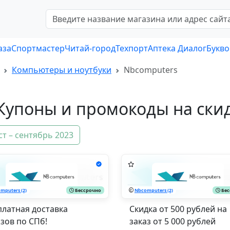
аза
Спортмастер
Читай-город
Техпорт
Аптека Диалог
Букво
Компьютеры и ноутбуки
Nbcomputers
Купоны и промокоды на ски
ст – сентябрь 2023
mputers (2)
Бессрочно
Nbcomputers (2)
Бес
платная доставка
Скидка от 500 рублей на
азов по СПб!
заказ от 5 000 рублей