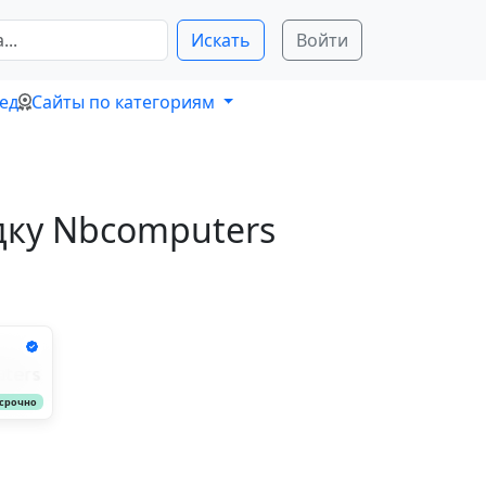
Искать
Войти
ед
Сайты по категориям
дку Nbcomputers
срочно