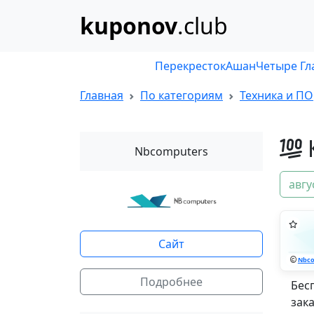
kuponov
.club
Перекресток
Ашан
Четыре Гл
Главная
По категориям
Техника и ПО
Nbcomputers
авгу
Сайт
Nbco
Подробнее
Бес
зак